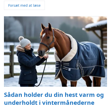
Forsæt med at læse
Sådan holder du din hest varm og
underholdt i vintermånederne