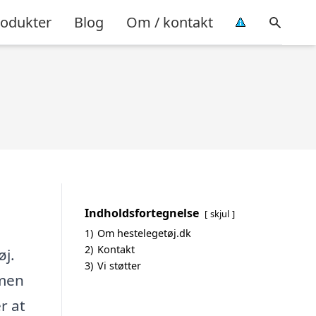
rodukter
Blog
Om / kontakt
Indholdsfortegnelse
skjul
1)
Om hestelegetøj.dk
2)
Kontakt
øj.
3)
Vi støtter
mmen
r at