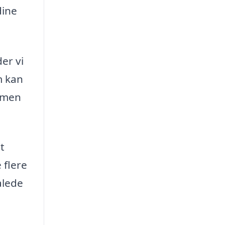
dine
der vi
m kan
ammen
t
 flere
alede