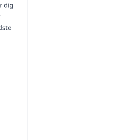
r dig
r
dste