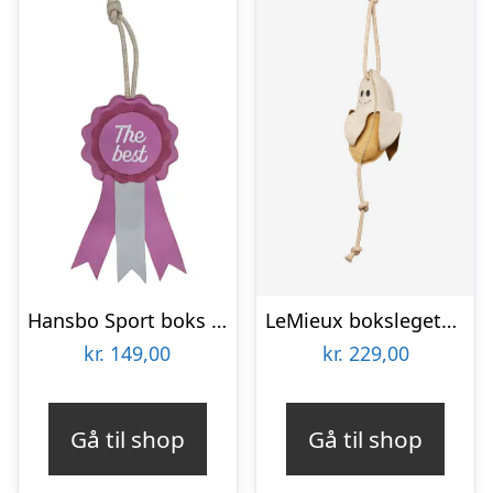
Hansbo Sport boks legetøj – Roset
LeMieux bokslegetøj til hest – Banana
kr.
149,00
kr.
229,00
Gå til shop
Gå til shop