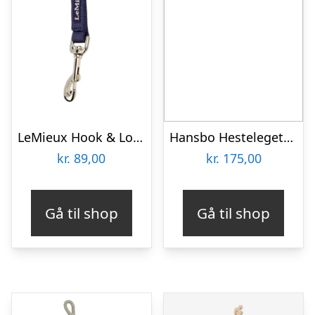
LeMieux Hook & Loop strop – Navy
Hansbo Hestelegetøj – Enhjørning
kr.
89,00
kr.
175,00
Gå til shop
Gå til shop