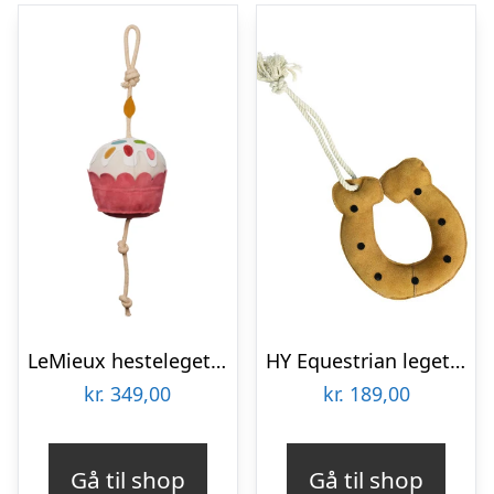
LeMieux hestelegetøj – Cupcake
HY Equestrian legetøj til hest
kr.
349,00
kr.
189,00
Gå til shop
Gå til shop