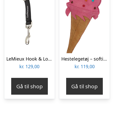
LeMieux Hook & Loop strop – Sort
Hestelegetøj – softice
kr.
129,00
kr.
119,00
Gå til shop
Gå til shop